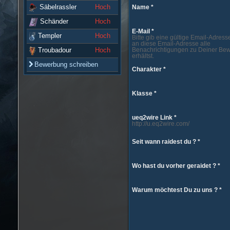
Säbelrassler
Hoch
Name *
Schänder
Hoch
E-Mail *
Templer
Hoch
Bitte gib eine gültige Email-Adress
an diese Email-Adresse alle
Benachrichtigungen zu Deiner Be
Troubadour
Hoch
erhältst.
Bewerbung schreiben
Charakter *
Klasse *
ueq2wire Link *
http://u.eq2wire.com/
Seit wann raidest du ? *
Wo hast du vorher geraidet ? *
Warum möchtest Du zu uns ? *