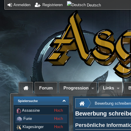
Anmelden
Registrieren
Deutsch
Forum
Progression
Links
B
Spielersuche
Bewerbung schreiben
Assassine
Hoch
Bewerbung schreib
Furie
Hoch
Persönliche Informati
Klagesänger
Hoch